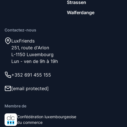
Strassen
Nous vous recommandons de vous inscrire . Nous vous
ajouterons à la liste d’attente et vous informerons dès que
Walferdange
nous aurons une place de libre. Nous sélectionnons les
nouveaux membres en fonction des valeurs
Contactez-nous
fondamentales de notre communauté, à savoir être
respectueux, propre et sociable.
LuxFriends
251, route d'Arlon
L-1150 Luxembourg
Lun - ven de 9h à 19h
+352 691 455 155
[email protected]
Membre de
Confédération luxembourgeoise
du commerce