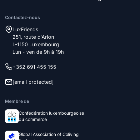
nous aurons une place de libre. Nous sélectionnons les
nouveaux membres en fonction des valeurs
Contactez-nous
fondamentales de notre communauté, à savoir être
respectueux, propre et sociable.
LuxFriends
251, route d'Arlon
L-1150 Luxembourg
Lun - ven de 9h à 19h
+352 691 455 155
[email protected]
Membre de
Confédération luxembourgeoise
du commerce
Global Association of Coliving