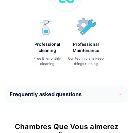
Professional
Professional
cleaning
Maintenance
Free Bi-monthly
Our technicians keep
cleaning
things running
Frequently asked questions
Le coliving est similaire à une entente de partage du
domicile. Les gens emménagent dans leur propre
Chambres Que Vous aimerez
chambre privée et partagent des espaces communs avec