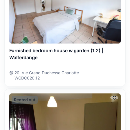
Furnished bedroom house w garden (1.2) |
Walferdange
20, rue Grand Duchesse Charlotte
WGDC020.12
Rented out