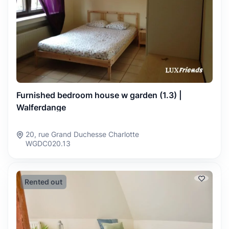
Furnished bedroom house w garden (1.3) |
Walferdange
20, rue Grand Duchesse Charlotte
WGDC020.13
Rented out