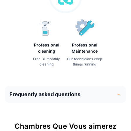
Professional
Professional
cleaning
Maintenance
Free Bi-monthly
Our technicians keep
cleaning
things running
Frequently asked questions
Le coliving est similaire à une entente de partage du
domicile. Les gens emménagent dans leur propre
Chambres Que Vous aimerez
chambre privée et partagent des espaces communs avec