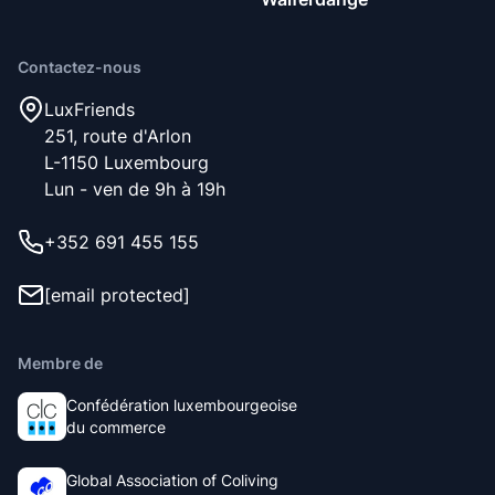
nous aurons une place de libre. Nous sélectionnons les
nouveaux membres en fonction des valeurs
Contactez-nous
fondamentales de notre communauté, à savoir être
respectueux, propre et sociable.
LuxFriends
251, route d'Arlon
L-1150 Luxembourg
Lun - ven de 9h à 19h
+352 691 455 155
[email protected]
Membre de
Confédération luxembourgeoise
du commerce
Global Association of Coliving