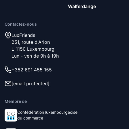
ajouterons à la liste d’attente et vous informerons dès que
Walferdange
nous aurons une place de libre. Nous sélectionnons les
nouveaux membres en fonction des valeurs
Contactez-nous
fondamentales de notre communauté, à savoir être
respectueux, propre et sociable.
LuxFriends
251, route d'Arlon
L-1150 Luxembourg
Lun - ven de 9h à 19h
+352 691 455 155
[email protected]
Membre de
Confédération luxembourgeoise
du commerce