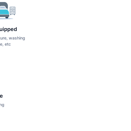
quipped
iture, washing
e, etc
ce
ing