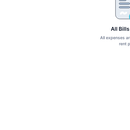
All Bill
All expenses ar
rent 