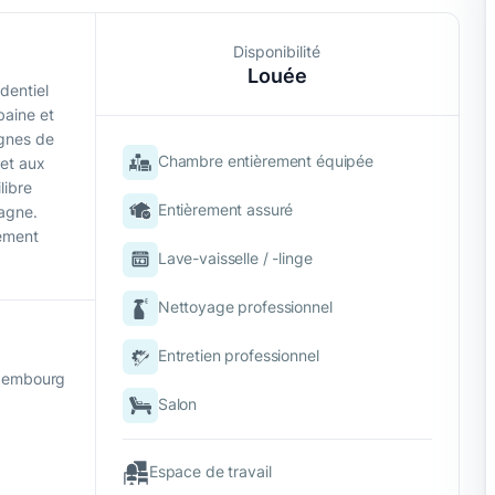
Disponibilité
Louée
dentiel
baine et
ignes de
Chambre entièrement équipée
 et aux
libre
Entièrement assuré
pagne.
rement
Lave-vaisselle / -linge
Nettoyage professionnel
Entretien professionnel
uxembourg
Salon
Espace de travail