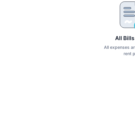
All Bill
All expenses ar
rent 