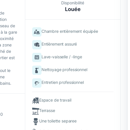
Disponibilité
Louée
 de
tion
éseau de
Chambre entièrement équipée
 à la gare
roximité
Entièrement assuré
la zone
rché de
Lave-vaisselle / -linge
tier est
Nettoyage professionnel
out le
ine
Entretien professionnel
bains.
Espace de travail
Terrasse
40
Une toilette separee