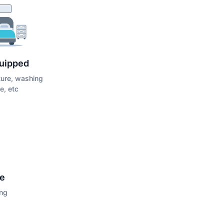
quipped
iture, washing
e, etc
ce
ing