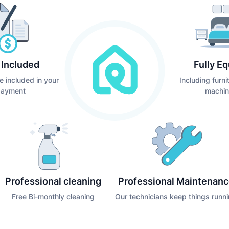
s Included
Fully E
e included in your
Including furn
payment
machin
Professional cleaning
Professional Maintenan
Free Bi-monthly cleaning
Our technicians keep things runn